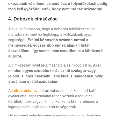
okozzanak véletlenül se sérülést, a folyadékoknál pedig
meg kell győződni arról, hogy nem tudnak szivárogni.
4. Dobozok címkézése
Ami a legfontosabb, hogy a dobozok felcímkézése se
maradjon le, mert ez legfőképp a költözőknek nyújt
segítséget.
Ezáltal könnyebb számon tartani a
mennyiséget, egyszerűbb ennek alapján listát
összeállítani, így semmi nem maradhat le a költöztető
autóról.
A címkézésen kívül alkalmazható a színkódolást is.
Akár
minden egyes szobához más színű szalagot vagy
jelölőt is lehet használni, ami ideális támogatást nyújt
vizuálisan a tájékozódásban
.
A
költöztetéshez
bátran válasszon minket, mert kellő
gyakorlattal, tapasztalattal rendelkezünk a területen.
Körültekintőek vagyunk, munkánkat lelkiismeretesen, a
legmagasabb elvárások szerint végezzük.
Ha szeretné igénybe venni a szolgáltatásunkat, forduljon