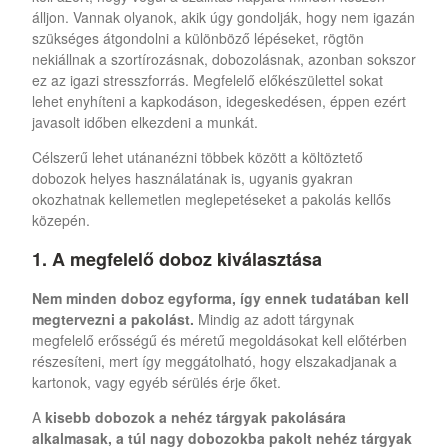
álljon. Vannak olyanok, akik úgy gondolják, hogy nem igazán
szükséges átgondolni a különböző lépéseket, rögtön
nekiállnak a szortírozásnak, dobozolásnak, azonban sokszor
ez az igazi stresszforrás. Megfelelő előkészülettel sokat
lehet enyhíteni a kapkodáson, idegeskedésen, éppen ezért
javasolt időben elkezdeni a munkát.
Célszerű lehet utánanézni többek között a költöztető
dobozok helyes használatának is, ugyanis gyakran
okozhatnak kellemetlen meglepetéseket a pakolás kellős
közepén.
1. A megfelelő doboz kiválasztása
Nem minden doboz egyforma, így ennek tudatában kell
megtervezni a pakolást.
Mindig az adott tárgynak
megfelelő erősségű és méretű megoldásokat kell előtérben
részesíteni, mert így meggátolható, hogy elszakadjanak a
kartonok, vagy egyéb sérülés érje őket.
A
kisebb dobozok a nehéz tárgyak pakolására
alkalmasak, a túl nagy dobozokba pakolt nehéz tárgyak