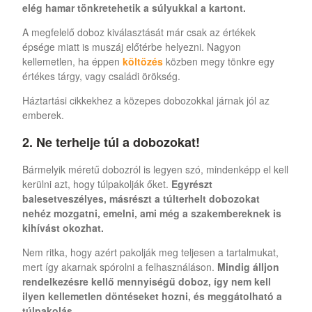
elég hamar tönkretehetik a súlyukkal a kartont.
A megfelelő doboz kiválasztását már csak az értékek
épsége miatt is muszáj előtérbe helyezni. Nagyon
kellemetlen, ha éppen
költözés
közben megy tönkre egy
értékes tárgy, vagy családi örökség.
Háztartási cikkekhez a közepes dobozokkal járnak jól az
emberek.
2. Ne terhelje túl a dobozokat!
Bármelyik méretű dobozról is legyen szó, mindenképp el kell
kerülni azt, hogy túlpakolják őket.
Egyrészt
balesetveszélyes, másrészt a túlterhelt dobozokat
nehéz mozgatni, emelni, ami még a szakembereknek is
kihívást okozhat.
Nem ritka, hogy azért pakolják meg teljesen a tartalmukat,
mert így akarnak spórolni a felhasználáson.
Mindig álljon
rendelkezésre kellő mennyiségű doboz, így nem kell
ilyen kellemetlen döntéseket hozni, és meggátolható a
túlpakolás.