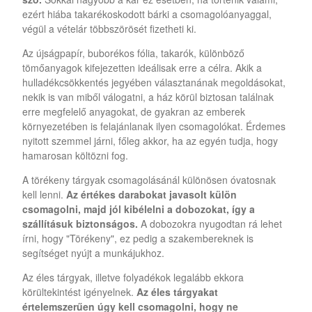
ezért hiába takarékoskodott bárki a csomagolóanyaggal,
végül a vételár többszörösét fizetheti ki.
Az újságpapír, buborékos fólia, takarók, különböző
tömőanyagok kifejezetten ideálisak erre a célra. Akik a
hulladékcsökkentés jegyében választanának megoldásokat,
nekik is van miből válogatni, a ház körül biztosan találnak
erre megfelelő anyagokat, de gyakran az emberek
környezetében is felajánlanak ilyen csomagolókat. Érdemes
nyitott szemmel járni, főleg akkor, ha az egyén tudja, hogy
hamarosan költözni fog.
A törékeny tárgyak csomagolásánál különösen óvatosnak
kell lenni.
Az értékes darabokat javasolt külön
csomagolni, majd jól kibélelni a dobozokat, így a
szállításuk biztonságos.
A dobozokra nyugodtan rá lehet
írni, hogy "Törékeny", ez pedig a szakembereknek is
segítséget nyújt a munkájukhoz.
Az éles tárgyak, illetve folyadékok legalább ekkora
körültekintést igényelnek.
Az éles tárgyakat
értelemszerűen úgy kell csomagolni, hogy ne