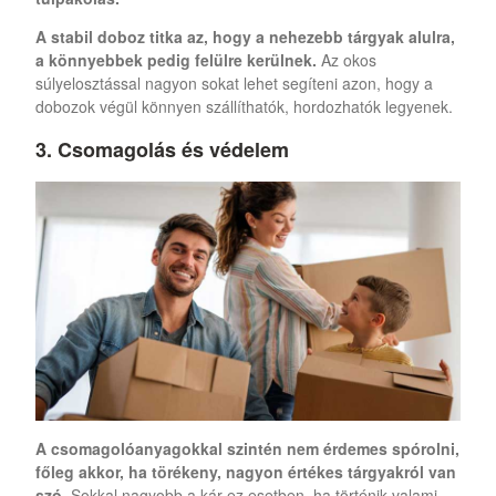
A stabil doboz titka az, hogy a nehezebb tárgyak alulra,
a könnyebbek pedig felülre kerülnek.
Az okos
súlyelosztással nagyon sokat lehet segíteni azon, hogy a
dobozok végül könnyen szállíthatók, hordozhatók legyenek.
3. Csomagolás és védelem
A csomagolóanyagokkal szintén nem érdemes spórolni,
főleg akkor, ha törékeny, nagyon értékes tárgyakról van
szó.
Sokkal nagyobb a kár ez esetben, ha történik valami,