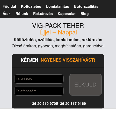
Főoldal
Költöztetés
Lomtalanítás
Bútorszállítás
Árak
Rólunk
Raktározás
Kapcsolat
Blog
VIG-PACK TEHER
Éjjel – Nappal
Költöztetés,
szállítás,
lomtalanítás,
raktározás
Olcsó árakon, gyorsan, megbízhatóan, garanciával
KÉRJEN
INGYENES VISSZAHÍVÁST!
ELKÜLD
+36 20 510 9705
+36 20 317 9169