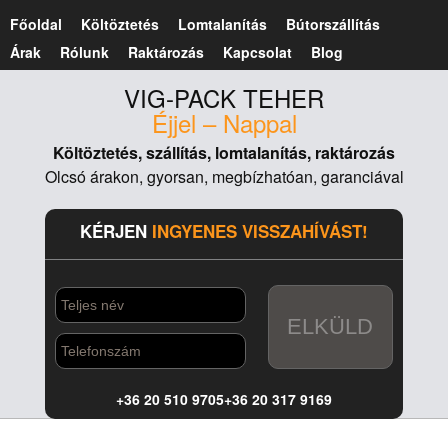
Főoldal
Költöztetés
Lomtalanítás
Bútorszállítás
Árak
Rólunk
Raktározás
Kapcsolat
Blog
VIG-PACK TEHER
Éjjel – Nappal
Költöztetés,
szállítás,
lomtalanítás,
raktározás
Olcsó árakon, gyorsan, megbízhatóan, garanciával
KÉRJEN
INGYENES VISSZAHÍVÁST!
ELKÜLD
+36 20 510 9705
+36 20 317 9169