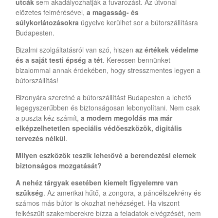
utcák
sem akadályozhatják a fuvarozást. Az útvonal
előzetes felmérésével,
a magasság- és
súlykorlátozásokra
ügyelve kerülhet sor a bútorszállításra
Budapesten.
Bizalmi szolgáltatásról van szó, hiszen
az értékek védelme
és a saját testi épség a tét
. Keressen bennünket
bizalommal annak érdekében, hogy stresszmentes legyen a
bútorszállítás!
Bizonyára szeretné a bútorszállítást Budapesten a lehető
legegyszerűbben és biztonságosan lebonyolítani. Nem csak
a puszta kéz számít,
a modern megoldás ma már
elképzelhetetlen speciális védőeszközök, digitális
tervezés nélkül
.
Milyen eszközök teszik lehetővé a berendezési elemek
biztonságos mozgatását?
A nehéz tárgyak esetében kiemelt figyelemre van
szükség
. Az amerikai hűtő, a zongora, a páncélszekrény és
számos más bútor is okozhat nehézséget. Ha viszont
felkészült szakemberekre bízza a feladatok elvégzését, nem