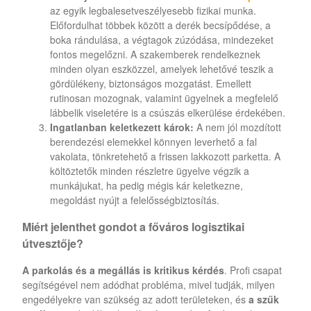
az egyik legbalesetveszélyesebb fizikai munka.
Előfordulhat többek között a derék becsípődése, a
boka rándulása, a végtagok zúzódása, mindezeket
fontos megelőzni. A szakemberek rendelkeznek
minden olyan eszközzel, amelyek lehetővé teszik a
gördülékeny, biztonságos mozgatást. Emellett
rutinosan mozognak, valamint ügyelnek a megfelelő
lábbelik viseletére is a csúszás elkerülése érdekében.
Ingatlanban keletkezett károk:
A nem jól mozdított
berendezési elemekkel könnyen leverhető a fal
vakolata, tönkretehető a frissen lakkozott parketta. A
költöztetők minden részletre ügyelve végzik a
munkájukat, ha pedig mégis kár keletkezne,
megoldást nyújt a felelősségbiztosítás.
Miért jelenthet gondot a főváros logisztikai
útvesztője?
A parkolás és a megállás is kritikus kérdés
. Profi csapat
segítségével nem adódhat probléma, mivel tudják, milyen
engedélyekre van szükség az adott területeken, és
a szűk