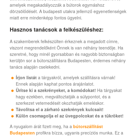
amelyek megakadályozzák a bútorok egymáshoz
dörzsölődését. A budapesti utakra jellemző egyenetlenségek
miatt erre mindenképp fontos ügyelni.
Hasznos tanácsok a felkészüléshez:
A szakemberek felkészülten érkeznek a megadott címre,
viszont megrendelőként Önnek is van néhány teendője. Ha
szeretné, hogy minél gyorsabban és nagyobb biztonságban
kerüljön sor a bútorszállításra Budapesten, érdemes néhány
tanács alapján cselekedni.
Írjon listát
a tárgyakról, amelyek szállításra várnak!
Ennek alapján kaphat pontos árajánlatot.
Ürítse ki a szekrényeket, a komódokat!
Ha tárgyakat
hagy ezekben, megváltoztatják a súlypontot, és a
szerkezet vetemedését okozhatják emeléskor.
Távolítsa el a zárható szekrények kulcsait!
Külön csomagolja el az üvegpolcokat és a tükröket!
A nyugalom árát fizeti meg, ha a
bútorszállítást
Budapesten
profikra bízza, ugyanis precíziós munka. Ez a