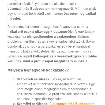
parkolási zónák folyamatos átalakulása miatt
a
bútorszállítás Budapesten nem egyszerű
. Már nem csak
egy teherautó bérléséről szól, hanem
összetett logisztikai
művelet
.
A berendezési elemek mozgatása, fuvarozása során
a
fizikai erő csak a siker egyik összetevője
. A kockázatok
kezeléséhez
elengedhetetlen a szakértelem
. Számos
probléma merülhet fel, amelyekre fontos felkészülni. Sokan
gondolják úgy, hogy a barátokkal és egy bérelt járművel
megspórolható a költöztetési díj. Ez azonban nem így van,
ugyanis
a rejtett költségek és a veszélyek gyakran többe
kerülnek, mint a profi csapat megbízható munkája
.
Melyek a legnagyobb kockázatok?
Szerkezeti sérülések:
Sok olyan bútor van,
amelyeket nem többszöri mozgatásra terveztek. Egy
nem megfelelően megfogott elem megrepedhet, a
tiplik kiszakadhatnak. A profi szállítók ismerik a kritikus
pontokat, a speciális fogásokat.
Személyi sérülések:
A
bútorszállítás Budapesten