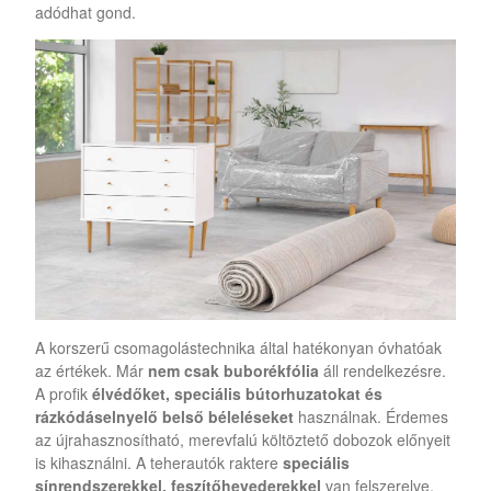
adódhat gond.
A korszerű csomagolástechnika által hatékonyan óvhatóak
az értékek. Már
nem csak buborékfólia
áll rendelkezésre.
A profik
élvédőket, speciális bútorhuzatokat és
rázkódáselnyelő belső béleléseket
használnak. Érdemes
az újrahasznosítható, merevfalú költöztető dobozok előnyeit
is kihasználni. A teherautók raktere
speciális
sínrendszerekkel, feszítőhevederekkel
van felszerelve,